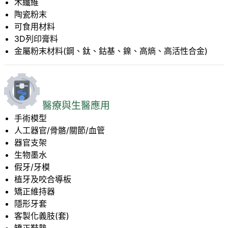
木纖維
陶瓷粉末
可食用材料
3D列印膏料
金屬粉末材料(鋼、鈦、鈷基、鎳、高熵、高活性合金)
醫療與生醫應用
手術模型
人工器官/骨骼/關節/血管
器官支架
生物墨水
假牙/牙模
植牙及咬合導板
矯正維持器
隱形牙套
客製化義肢(套)
矯正鞋墊