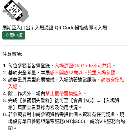
展期至入口出示入場憑證 QR Code掃描後即可入場
立即申請
注意事項:
每位參觀者皆需登錄，
入場憑證QR Code不可共用
。
基於安全考量，本展
恕不開放12歲以下兒童入場參觀
。
請尊重貿易型商展禮儀，入場請著適當服裝，
請勿穿拖鞋
入場
。
除工作犬外，場內
禁止攜帶寵物進入
。
完成【參觀預先登錄】後可至【會員中心】→【入場資
格】頁面查看登錄內容及使用狀況。
若參觀者對申請參觀資格需提供個人資料有任何疑慮，現
場設有單日參觀證購票服務(NT$300)，請洽VIP服務台詢
問。