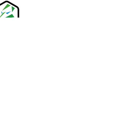
司
馬路科技顧問股份有限公司
起點設
股份有限公司
磐采股份有限公司
起點設