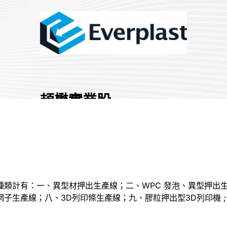
頡懋實業股
份有限公司
國家/地區:
臺灣
攤位號碼:
R530
0
種類計有：一、異型材押出生產線；二、WPC 發泡、異型押出
分享 :