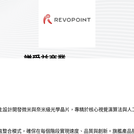
謙受益商業
有限公司
國家/地區:
臺灣
攤位號碼:
S812
0
。品牌自主設計開發微米與奈米級光學晶片，專精於核心視覺演算法與
分享 :
整合模式，確保在每個階段實現速度、品質與創新。旗艦產品服務