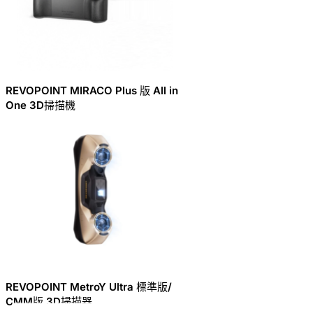
REVOPOINT MIRACO Plus 版 All in
One 3D掃描機
REVOPOINT MetroY Ultra 標準版/
CMM版 3D掃描器